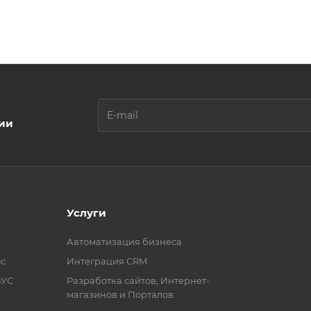
ции
Услуги
Автоматизация бизнеса
с
Интеграция CRM
БУС
Разработка сайтов, Интернет-
магазинов и Порталов