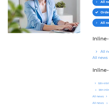
All 
Orde
All 
Inline
All 
All news
Inline
btn-inli
btn-inl
All news
All news