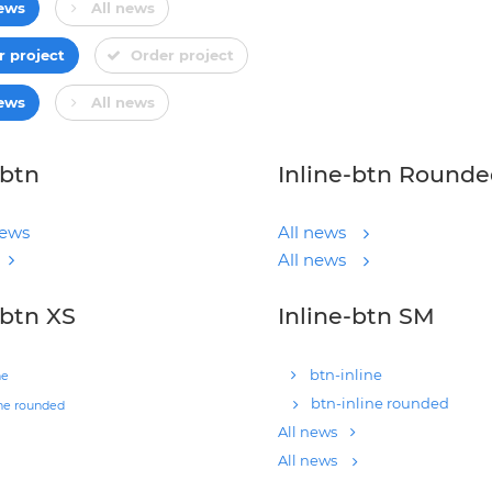
news
All news
r project
Order project
news
All news
-btn
Inline-btn Round
news
All news
All news
-btn XS
Inline-btn SM
btn-inline
ne
btn-inline rounded
ine rounded
All news
All news