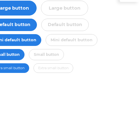
arge button
Large button
efault button
Default button
ni default button
Mini default button
all button
Small button
ra small button
Extra small button