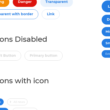
ng
Danger
Transparent
L
parent with border
Link
D
Mi
ons Disabled
Sm
Ext
lt Button
Primary button
ons with icon
s
All news