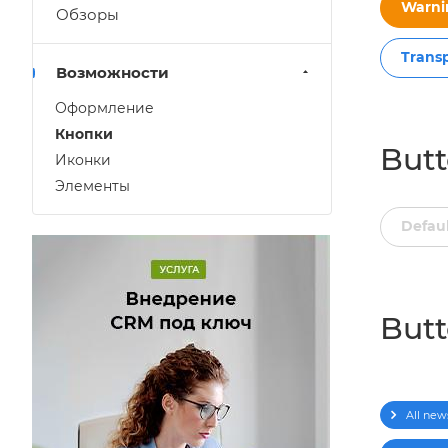
Warni
Обзоры
Trans
Возможности
Оформление
Кнопки
Butt
Иконки
Элементы
Defau
Butt
All new