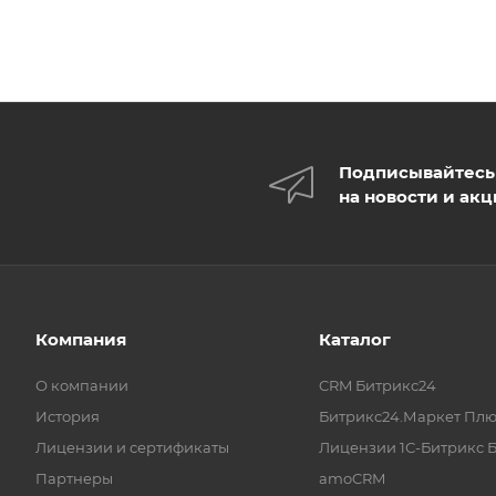
Подписывайтесь
на новости и ак
Компания
Каталог
О компании
CRM Битрикс24
История
Битрикс24.Маркет Плю
Лицензии и сертификаты
Лицензии 1С-Битрикс 
Партнеры
amoCRM