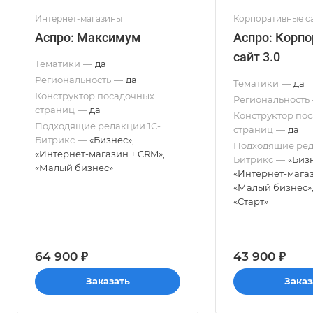
Интернет-магазины
Корпоративные с
Аспро: Максимум
Аспро: Корп
сайт 3.0
Тематики
—
да
Региональность
—
да
Тематики
—
да
Конструктор посадочных
Региональность
страниц
—
да
Конструктор по
Подходящие редакции 1С-
страниц
—
да
Битрикс
—
«Бизнес»,
Подходящие ред
«Интернет-магазин + CRM»,
Битрикс
—
«Бизн
«Малый бизнес»
«Интернет-магаз
«Малый бизнес»,
«Старт»
64 900 ₽
43 900 ₽
Заказать
Заказ