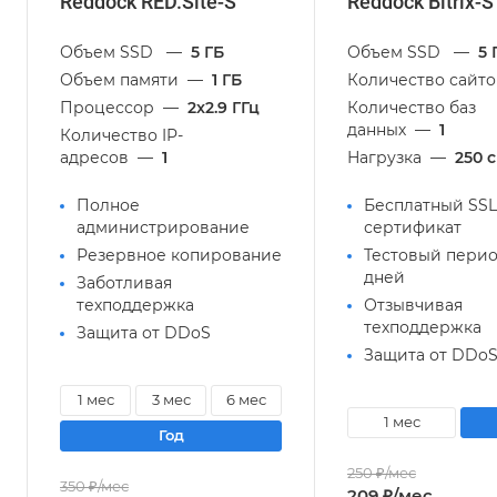
Reddock RED.Site-S
Reddock Bitrix-S
Объем SSD
—
5 ГБ
Объем SSD
—
5 
Объем памяти
—
1 ГБ
Количество сайто
Процессор
—
2x2.9 ГГц
Количество баз
данных
—
1
Количество IP-
адресов
—
1
Нагрузка
—
250 
Полное
Бесплатный SSL
администрирование
сертификат
Резервное копирование
Тестовый перио
дней
Заботливая
техподдержка
Отзывчивая
техподдержка
Защита от DDoS
Защита от DDo
1 мес
3 мес
6 мес
1 мес
год
250 ₽/мес
350 ₽/мес
209 ₽/мес