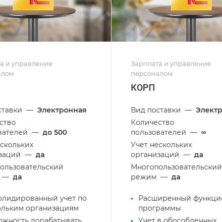
а и управление
Зарплата и управление
алом
персоналом
КОРП
ставки
—
Электронная
Вид поставки
—
Элект
ство
Количество
вателей
—
до 500
пользователей
—
∞
ескольких
Учет нескольких
заций
—
да
организаций
—
да
ользовательский
Многопользовательский
—
да
режим
—
да
олидированный учет по
Расширенный функци
ольким организациям
программы
ожность дорабатывать
Учет в обособленных