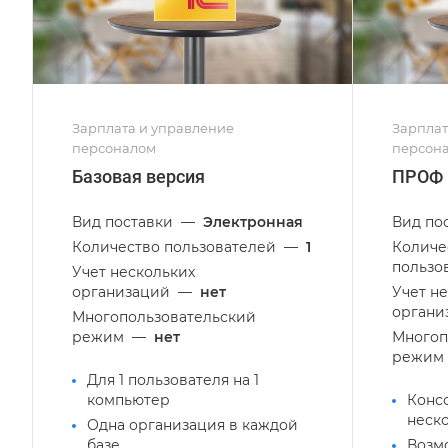
Зарплата и управление
Зарплат
персоналом
персон
Базовая версия
ПРОФ
Вид поставки
—
Электронная
Вид по
Количество пользователей
—
1
Количе
пользо
Учет нескольких
организаций
—
нет
Учет н
органи
Многопользовательский
режим
—
нет
Многоп
режим
Для 1 пользователя на 1
компьютер
Конс
неск
Одна организация в каждой
базе
Возм