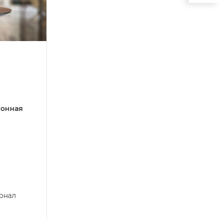
ронная
онал