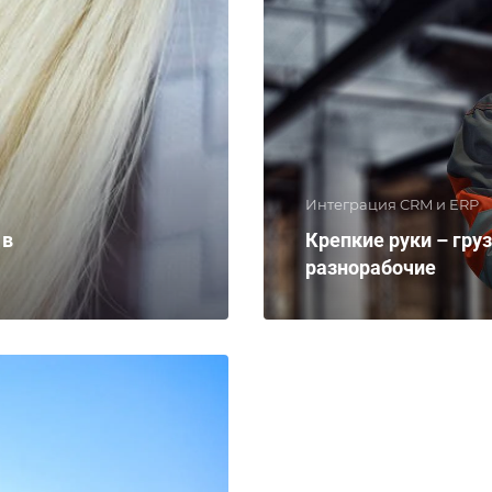
Интеграция CRM и ERP
 в
Крепкие руки – гру
разнорабочие