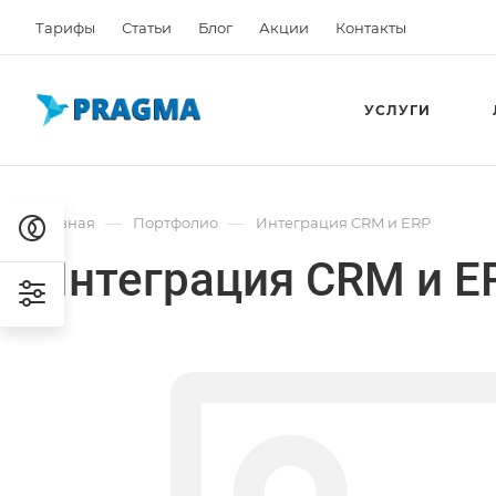
Тарифы
Статьи
Блог
Акции
Контакты
УСЛУГИ
—
—
Главная
Портфолио
Интеграция CRM и ERP
Интеграция CRM и E