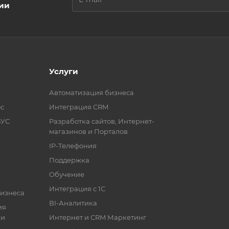
ции
Услуги
Автоматизация бизнеса
с
Интеграция CRM
БУС
Разработка сайтов, Интернет-
магазинов и Порталов
IP-Телефония
Поддержка
Обучение
Интеграция с 1С
бизнеса
BI-Аналитика
ия
ии
Интернет и CRM Маркетинг