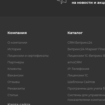
на новости и ак
Компания
Каталог
О компании
CRM Битрикс24
История
Битрикс24.Маркет Плю
Лицензии и сертификаты
Лицензии 1С-Битрикс 
Партнеры
amoCRM
Клиенты
IP-Телефония
Вакансии
Лицензии 1С
Отзывы
Шаблоны Сайтов
Реквизиты
Программы для учета 
Статьи
Системы для управлен
показателями компан
Карта сайта