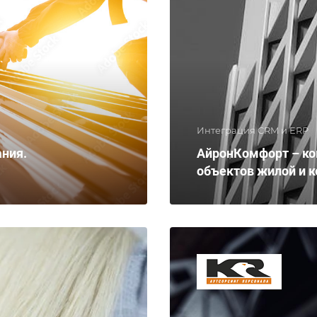
Интеграция CRM и ERP
ания.
АйронКомфорт – ко
объектов жилой и 